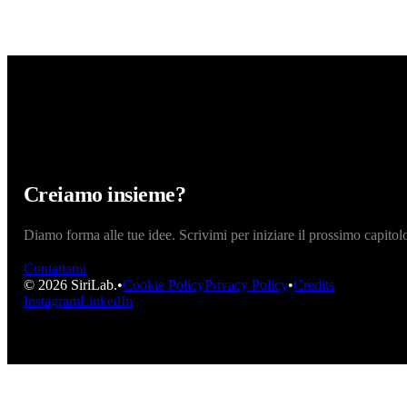
campo di battaglia B2B è radicalmente diverso. Qui vince chi
risponde. […]
Leggi articolo
Creiamo insieme?
Diamo forma alle tue idee. Scrivimi per iniziare il prossimo capitol
Contattami
©
2026
SiriLab.
•
Cookie Policy
Privacy Policy
•
Credits
Instagram
LinkedIn