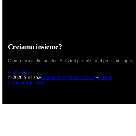
Creiamo insieme?
Diamo forma alle tue idee. Scrivimi per iniziare il prossimo capitol
Contattami
©
2026
SiriLab.
•
Cookie Policy
Privacy Policy
•
Credits
Instagram
LinkedIn